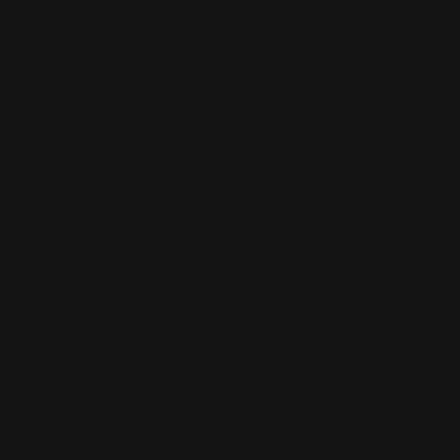
Política de privacidad
Cookies
Accesibilidad
Términos y condiciones
Síguenos
LinkedIn
Instagram