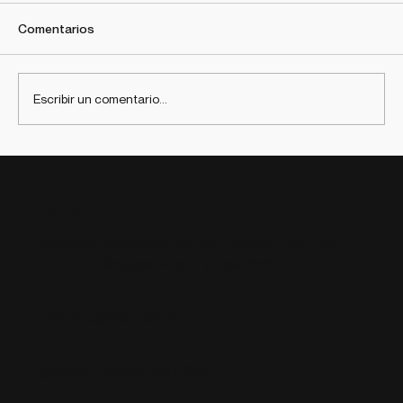
Comentarios
Escribir un comentario...
Qué es un agente de IA y cómo las
empresas los están usando en 2026
Contacto
Barcelona, Bogotá, Boston, Lima, Los
Ciudades:
Angeles, Madrid y New York
info@ideafoster.com
Email:
+34 664 607 048
Teléfono: