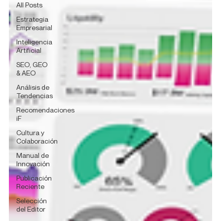
All Posts
Estrategia
Empresarial
Inteligencia
Artificial
SEO, GEO
& AEO
Análisis de
Tendencias
Recomendaciones
iF
Cultura y
Colaboración
Manual de
Innovación
Publicación
Reciente
Selección
del Editor