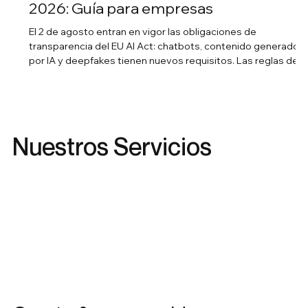
2026: Guía para empresas
El 2 de agosto entran en vigor las obligaciones de
transparencia del EU AI Act: chatbots, contenido generado
por IA y deepfakes tienen nuevos requisitos. Las reglas de
alto riesgo se han pospuesto a diciembre de 2027. Esto es l
que aplica a tu empresa ahora.
Nuestros Servicios