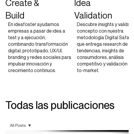
Create &
Idea
Build
Validation
En ideafoster ayudamos
Descubre insights y valida t
empresas a pasar de idea a
concepto con nuestra
test y a ejecución,
metodología Digital Safari,
combinando transformación
que entrega research de
digital, prototipado, UX/UI,
tendencias, insights de
branding y redes sociales para
consumidores, análisis
impulsar innovación y
competitivo y validación go
crecimiento continuos.
to-market.
Todas las publicaciones
All Posts