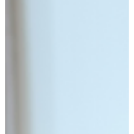
Por qué fallan los proyectos de IA en las empresas
(y cómo evitarlo en 2026)