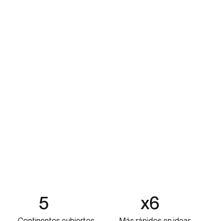
5
x6
Continentes cubiertos
Más rápidos en idear