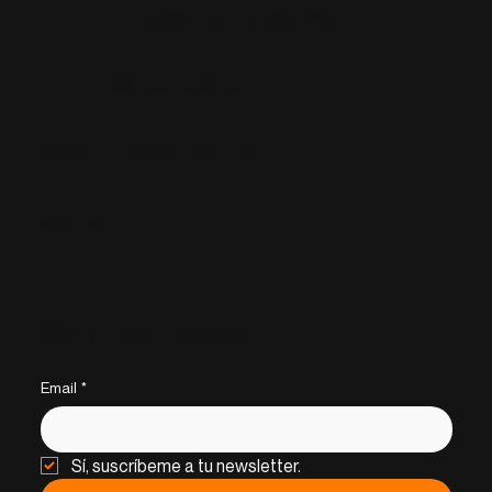
Angeles, Madrid y New York
info@ideafoster.com
Email:
+34 664 607 048
Teléfono:
Sitemap
Mantente actualizado
Email
*
Sí, suscríbeme a tu newsletter.