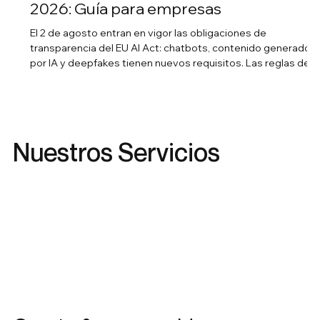
2026: Guía para empresas
El 2 de agosto entran en vigor las obligaciones de
transparencia del EU AI Act: chatbots, contenido generado
por IA y deepfakes tienen nuevos requisitos. Las reglas de
alto riesgo se han pospuesto a diciembre de 2027. Esto es l
que aplica a tu empresa ahora.
Nuestros Servicios