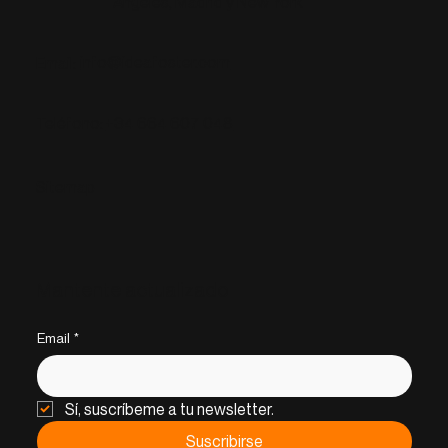
Angeles, Madrid y New York
info@ideafoster.com
Email:
+34 664 607 048
Teléfono:
Sitemap
Mantente actualizado
Email
*
Sí, suscríbeme a tu newsletter.
Suscribirse