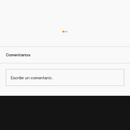
Comentarios
Escribir un comentario...
Qué es un agente de IA y cómo las
empresas los están usando en 2026
Contacto
Barcelona, Bogotá, Boston, Lima, Los
Ciudades: